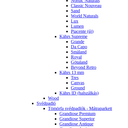
Nordic Naturals
Classic Nouveau
Sand
World Naturals
Lux
Lumen
Piacente (új)
Kährs Supreme
Grande
Da Capo
Smäland
Royal
Götaland
Beyond Retro
Kährs 13 mm
Tres
Canvas
Ground
Kährs ID (halszálkás)
Wood
Svédpadló
Tömörfa svédpadlók - Mátraparkett
Grandiose Premium
Grandiose Superior
Grandiose Antique