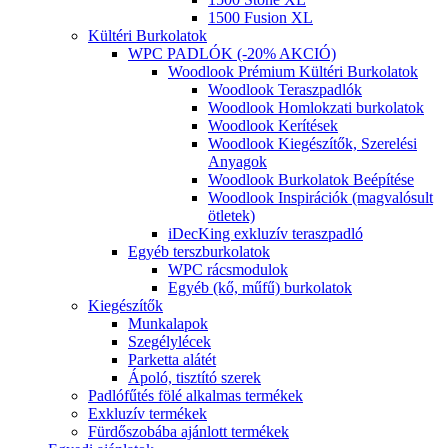
1500 Fusion XL
Kültéri Burkolatok
WPC PADLÓK (-20% AKCIÓ)
Woodlook Prémium Kültéri Burkolatok
Woodlook Teraszpadlók
Woodlook Homlokzati burkolatok
Woodlook Kerítések
Woodlook Kiegészítők, Szerelési
Anyagok
Woodlook Burkolatok Beépítése
Woodlook Inspirációk (magvalósult
ötletek)
iDecKing exkluzív teraszpadló
Egyéb terszburkolatok
WPC rácsmodulok
Egyéb (kő, műfű) burkolatok
Kiegészítők
Munkalapok
Szegélylécek
Parketta alátét
Ápoló, tisztító szerek
Padlófűtés fölé alkalmas termékek
Exkluzív termékek
Fürdőszobába ajánlott termékek