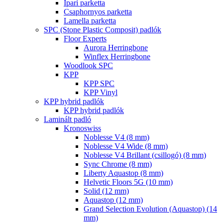
Ipari parketta
Csaphornyos parketta
Lamella parketta
SPC (Stone Plastic Composit) padlók
Floor Experts
Aurora Herringbone
Winflex Herringbone
Woodlook SPC
KPP
KPP SPC
KPP Vinyl
KPP hybrid padlók
KPP hybrid padlók
Laminált padló
Kronoswiss
Noblesse V4 (8 mm)
Noblesse V4 Wide (8 mm)
Noblesse V4 Brillant (csillogó) (8 mm)
Sync Chrome (8 mm)
Liberty Aquastop (8 mm)
Helvetic Floors 5G (10 mm)
Solid (12 mm)
Aquastop (12 mm)
Grand Selection Evolution (Aquastop) (14
mm)