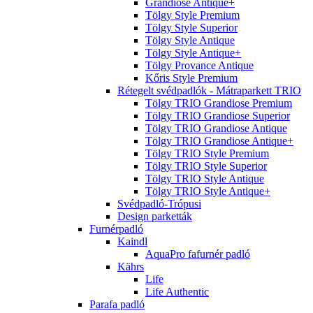
Grandiose Antique+
Tölgy Style Premium
Tölgy Style Superior
Tölgy Style Antique
Tölgy Style Antique+
Tölgy Provance Antique
Kőris Style Premium
Rétegelt svédpadlók - Mátraparkett TRIO
Tölgy TRIO Grandiose Premium
Tölgy TRIO Grandiose Superior
Tölgy TRIO Grandiose Antique
Tölgy TRIO Grandiose Antique+
Tölgy TRIO Style Premium
Tölgy TRIO Style Superior
Tölgy TRIO Style Antique
Tölgy TRIO Style Antique+
Svédpadló-Trópusi
Design parketták
Furnérpadló
Kaindl
AquaPro fafurnér padló
Kährs
Life
Life Authentic
Parafa padló