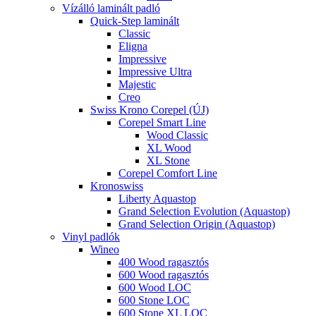
Vízálló laminált padló
Quick-Step laminált
Classic
Eligna
Impressive
Impressive Ultra
Majestic
Creo
Swiss Krono Corepel (ÚJ)
Corepel Smart Line
Wood Classic
XL Wood
XL Stone
Corepel Comfort Line
Kronoswiss
Liberty Aquastop
Grand Selection Evolution (Aquastop)
Grand Selection Origin (Aquastop)
Vinyl padlók
Wineo
400 Wood ragasztós
600 Wood ragasztós
600 Wood LOC
600 Stone LOC
600 Stone XL LOC