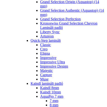
Grand Selection Origin (Aquastop) (14
mm)
Grand Selection Authentic (Aquastop) (14
mm)
Grand Selection Perfection
Kronoswiss Grand Selection Chevron
Laminált padló
Liberty Sync
Artureon
Quick-Step laminált
Classic
Creo
Eligna
Impressive
Impressive Ultra
Impressive Design
Majestic
Capture
Muse
Kaindl laminált padló
Kaindl 8mm
Kaindl 10mm
AquaPro 7 mm
7 mm
8 mm