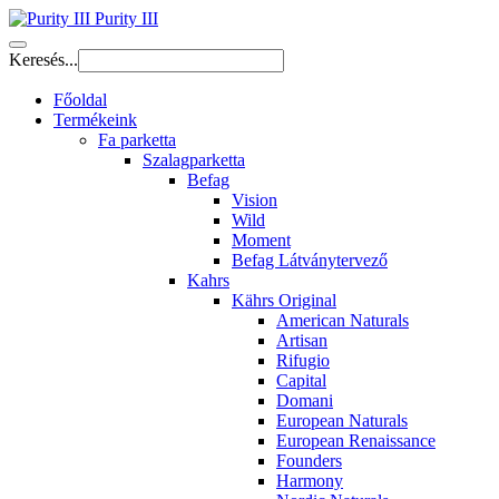
Purity III
Keresés...
Főoldal
Termékeink
Fa parketta
Szalagparketta
Befag
Vision
Wild
Moment
Befag Látványtervező
Kahrs
Kährs Original
American Naturals
Artisan
Rifugio
Capital
Domani
European Naturals
European Renaissance
Founders
Harmony