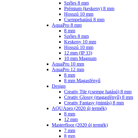
Széles 8 mm
Prémium (keskeny) 8 mm
Hosszú 10 mm
Csempehatású 8 mm
AquaPro 8 mm
8 mm
Széles 8 mm
Keskeny 10 mm
Hosszú 10 mm
12 mm (IP 33)
10 mm Magnum
AquaPro 10 mm
AquaPro 12 mm
8 mm
8 mm Magasfényű
Design
Creativ Tile (csempe hatású) 8 mm
Creativ Glossy (magasfényű) 8 mm
Creativ Fantasy (mintás) 8 mm
AQUApro (2020 új termék)
8 mm
12 mm
Masterfloor (2020 új termék)
7 mm
8 mm