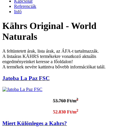
Kapcsolat
Referenciák
Infó
Kährs Original - World
Naturals
A feltüntetett árak, lista árak, az ÁFA-t tartalmazzák.
A listaáras KÄHRS termékekre vonatkozó aktuális
engedményeinket keresse a főoldalon!
A termékek nevére kattintva bővebb információkat talál.
Jatoba La Paz FSC
2
53.760 Ft/m
2
52.830 Ft/m
Miert Különleges a Kahrs?