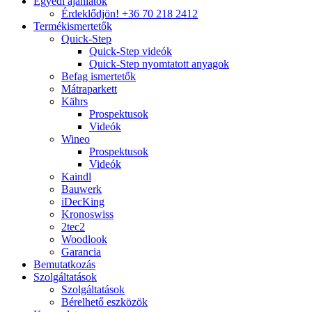
Egyedi ajánlatok
Érdeklődjön! +36 70 218 2412
Termékismertetők
Quick-Step
Quick-Step videók
Quick-Step nyomtatott anyagok
Befag ismertetők
Mátraparkett
Kährs
Prospektusok
Videók
Wineo
Prospektusok
Videók
Kaindl
Bauwerk
iDecKing
Kronoswiss
2tec2
Woodlook
Garancia
Bemutatkozás
Szolgáltatások
Szolgáltatások
Bérelhető eszközök