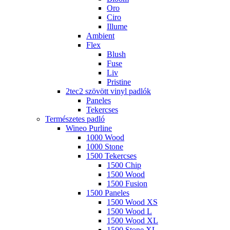
Oro
Ciro
Illume
Ambient
Flex
Blush
Fuse
Liv
Pristine
2tec2 szövött vinyl padlók
Paneles
Tekercses
Természetes padló
Wineo Purline
1000 Wood
1000 Stone
1500 Tekercses
1500 Chip
1500 Wood
1500 Fusion
1500 Paneles
1500 Wood XS
1500 Wood L
1500 Wood XL
1500 Stone XL