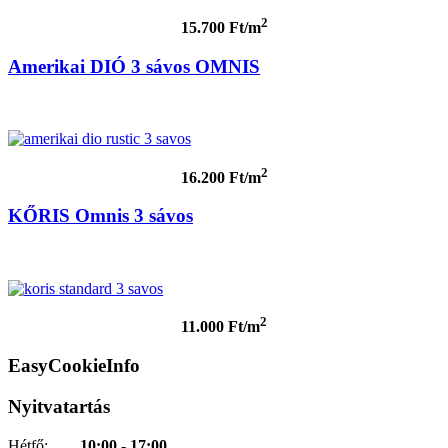
2
15.700 Ft/m
Amerikai DIÓ 3 sávos OMNIS
2
16.200 Ft/m
KŐRIS Omnis 3 sávos
2
11.000 Ft/m
EasyCookieInfo
Nyitvatartás
Hétfő:
10:00 - 17:00