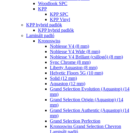
Woodlook SPC
KPP
KPP SPC
KPP Vinyl
KPP hybrid padlók
KPP hybrid padlók
Laminált padló
Kronoswiss
Noblesse V4 (8 mm)
Noblesse V4 Wide (8 mm)
Noblesse V4 Brillant (csillogó) (8 mm)
Sync Chrome (8 mm)
Liberty Aquastop (8 mm)
Helvetic Floors 5G (10 mm)
Solid (12 mm)
Aquastop (12 mm)
Grand Selection Evolution (Aquastop) (14
mm)
Grand Selection Origin (Aquastop) (14
mm)
Grand Selection Authentic (Aquastop) (14
mm)
Grand Selection Perfection
Kronoswiss Grand Selection Chevron
Laminált padló