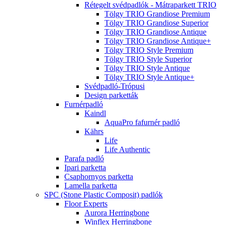
Rétegelt svédpadlók - Mátraparkett TRIO
Tölgy TRIO Grandiose Premium
Tölgy TRIO Grandiose Superior
Tölgy TRIO Grandiose Antique
Tölgy TRIO Grandiose Antique+
Tölgy TRIO Style Premium
Tölgy TRIO Style Superior
Tölgy TRIO Style Antique
Tölgy TRIO Style Antique+
Svédpadló-Trópusi
Design parketták
Furnérpadló
Kaindl
AquaPro fafurnér padló
Kährs
Life
Life Authentic
Parafa padló
Ipari parketta
Csaphornyos parketta
Lamella parketta
SPC (Stone Plastic Composit) padlók
Floor Experts
Aurora Herringbone
Winflex Herringbone