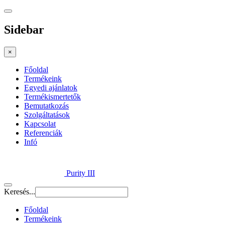
Sidebar
×
Főoldal
Termékeink
Egyedi ajánlatok
Termékismertetők
Bemutatkozás
Szolgáltatások
Kapcsolat
Referenciák
Infó
Purity III
Keresés...
Főoldal
Termékeink