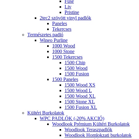
Fuse
Liv
Pristine
2tec2 szövött vinyl padlók
Paneles
Tekercses
Természetes padló
Wineo Purline
1000 Wood
1000 Stone
1500 Tekercses
1500 Chip
1500 Wood
1500 Fusion
1500 Paneles
1500 Wood XS
1500 Wood L
1500 Wood XL
1500 Stone XL
1500 Fusion XL
Kültéri Burkolatok
WPC PADLÓK (-20% AKCIÓ)
Woodlook Prémium Kültéri Burkolatok
Woodlook Teraszpadlók
Woodlook Homlokzati burkolatok