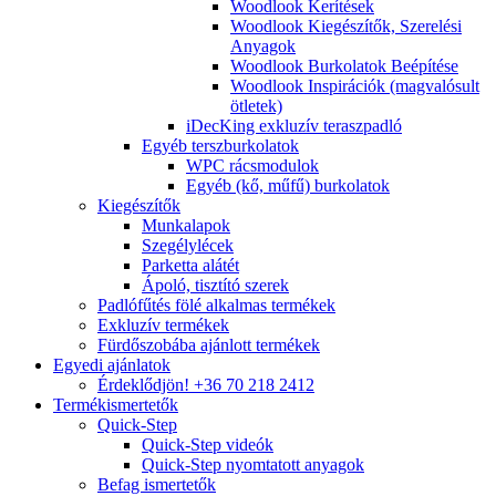
Woodlook Kerítések
Woodlook Kiegészítők, Szerelési
Anyagok
Woodlook Burkolatok Beépítése
Woodlook Inspirációk (magvalósult
ötletek)
iDecKing exkluzív teraszpadló
Egyéb terszburkolatok
WPC rácsmodulok
Egyéb (kő, műfű) burkolatok
Kiegészítők
Munkalapok
Szegélylécek
Parketta alátét
Ápoló, tisztító szerek
Padlófűtés fölé alkalmas termékek
Exkluzív termékek
Fürdőszobába ajánlott termékek
Egyedi ajánlatok
Érdeklődjön! +36 70 218 2412
Termékismertetők
Quick-Step
Quick-Step videók
Quick-Step nyomtatott anyagok
Befag ismertetők