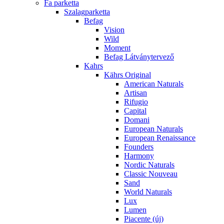
Fa parketta
Szalagparketta
Befag
Vision
Wild
Moment
Befag Látványtervező
Kahrs
Kährs Original
American Naturals
Artisan
Rifugio
Capital
Domani
European Naturals
European Renaissance
Founders
Harmony
Nordic Naturals
Classic Nouveau
Sand
World Naturals
Lux
Lumen
Piacente (új)