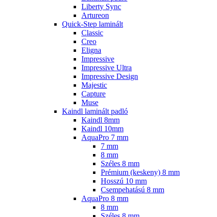
Liberty Sync
Artureon
Quick-Step laminált
Classic
Creo
Eligna
Impressive
Impressive Ultra
Impressive Design
Majestic
Capture
Muse
Kaindl laminált padló
Kaindl 8mm
Kaindl 10mm
AquaPro 7 mm
7 mm
8 mm
Széles 8 mm
Prémium (keskeny) 8 mm
Hosszú 10 mm
Csempehatású 8 mm
AquaPro 8 mm
8 mm
Széles 8 mm