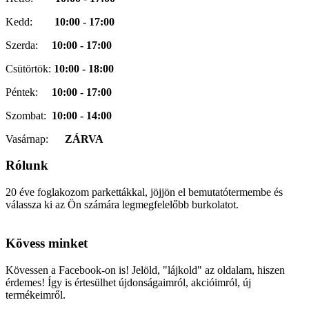
Kedd:
10:00 - 17:00
Szerda:
10:00 - 17:00
Csütörtök:
10:00 - 18:00
Péntek:
10:00 - 17:00
Szombat:
10:00 - 14:00
Vasárnap:
ZÁRVA
Rólunk
20 éve foglakozom parkettákkal, jöjjön el bemutatótermembe és
válassza ki az Ön számára legmegfelelőbb burkolatot.
cialis
cialis
coupon
cialis
Kövess minket
generic
cialis
dosage
generic
Kövessen a Facebook-on is! Jelöld, "lájkold" az oldalam, hiszen
cialis
cialis
érdemes! Így is értesülhet újdonságaimról, akcióimról, új
cost
cialis
termékeimről.
vs