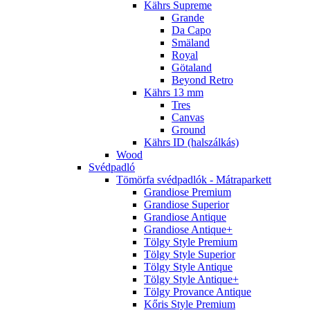
Kährs Supreme
Grande
Da Capo
Smäland
Royal
Götaland
Beyond Retro
Kährs 13 mm
Tres
Canvas
Ground
Kährs ID (halszálkás)
Wood
Svédpadló
Tömörfa svédpadlók - Mátraparkett
Grandiose Premium
Grandiose Superior
Grandiose Antique
Grandiose Antique+
Tölgy Style Premium
Tölgy Style Superior
Tölgy Style Antique
Tölgy Style Antique+
Tölgy Provance Antique
Kőris Style Premium