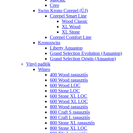
Creo
Swiss Krono Corepel (ÚJ)
Corepel Smart Line
Wood Classic
XL Wood
XL Stone
Corepel Comfort Line
Kronoswiss
Liberty Aquastop
Grand Selection Evolution (Aquastop)
Grand Selection Origin (Aquastop)
Vinyl padlók
Wineo
400 Wood ragasztós
600 Wood ragasztós
600 Wood LOC
600 Stone LOC
600 Stone XL LOC
600 Wood XL LOC
800 Wood ragasztós
800 Craft S ragasztós
800 Craft L ragasztós
800 Stone XL ragasztós
800 Stone XL LOC