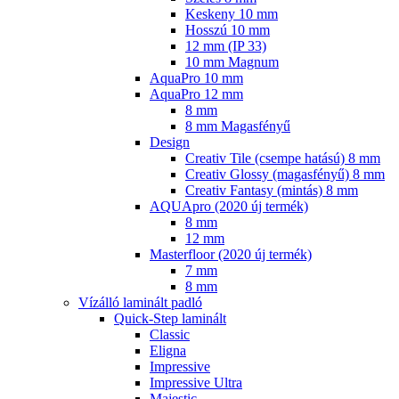
Keskeny 10 mm
Hosszú 10 mm
12 mm (IP 33)
10 mm Magnum
AquaPro 10 mm
AquaPro 12 mm
8 mm
8 mm Magasfényű
Design
Creativ Tile (csempe hatású) 8 mm
Creativ Glossy (magasfényű) 8 mm
Creativ Fantasy (mintás) 8 mm
AQUApro (2020 új termék)
8 mm
12 mm
Masterfloor (2020 új termék)
7 mm
8 mm
Vízálló laminált padló
Quick-Step laminált
Classic
Eligna
Impressive
Impressive Ultra
Majestic