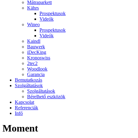
Mátraparkett
Kährs
Prospektusok
Videók
Wineo
Prospektusok
Videók
Kaindl
Bauwerk
iDecKing
Kronoswiss
2tec2
Woodlook
Garancia
Bemutatkozás
Szolgáltatások
Szolgáltatások
Bérelhető eszközök
Kapcsolat
Referenciák
Infó
Moment