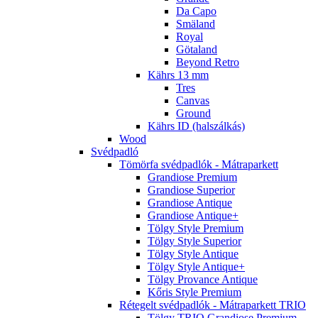
Da Capo
Smäland
Royal
Götaland
Beyond Retro
Kährs 13 mm
Tres
Canvas
Ground
Kährs ID (halszálkás)
Wood
Svédpadló
Tömörfa svédpadlók - Mátraparkett
Grandiose Premium
Grandiose Superior
Grandiose Antique
Grandiose Antique+
Tölgy Style Premium
Tölgy Style Superior
Tölgy Style Antique
Tölgy Style Antique+
Tölgy Provance Antique
Kőris Style Premium
Rétegelt svédpadlók - Mátraparkett TRIO
Tölgy TRIO Grandiose Premium