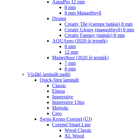
AquaPro 12 mm
8 mm
8 mm Magasfényű
Design
Creativ Tile (csempe hatású) 8 mm
Creativ Glossy (magasfényű) 8 mm
Creativ Fantasy (mintás) 8 mm
AQUApro (2020 új termék)
8 mm
12 mm
Masterfloor (2020 új termék)
7 mm
8 mm
Vízálló laminált padló
Quick-Step laminált
Classic
Eligna
Impressive
Impressive Ultra
Majestic
Creo
Swiss Krono Corepel (ÚJ)
Corepel Smart Line
Wood Classic
XL Wood