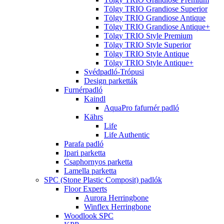
Tölgy TRIO Grandiose Superior
Tölgy TRIO Grandiose Antique
Tölgy TRIO Grandiose Antique+
Tölgy TRIO Style Premium
Tölgy TRIO Style Superior
Tölgy TRIO Style Antique
Tölgy TRIO Style Antique+
Svédpadló-Trópusi
Design parketták
Furnérpadló
Kaindl
AquaPro fafurnér padló
Kährs
Life
Life Authentic
Parafa padló
Ipari parketta
Csaphornyos parketta
Lamella parketta
SPC (Stone Plastic Composit) padlók
Floor Experts
Aurora Herringbone
Winflex Herringbone
Woodlook SPC