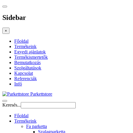
Sidebar
×
Főoldal
Termékeink
Egyedi ajánlatok
Termékismertetők
Bemutatkozás
Szolgáltatások
Kapcsolat
Referenciák
Infó
Parkettstore
Keresés...
Főoldal
Termékeink
Fa parketta
Szalagparketta