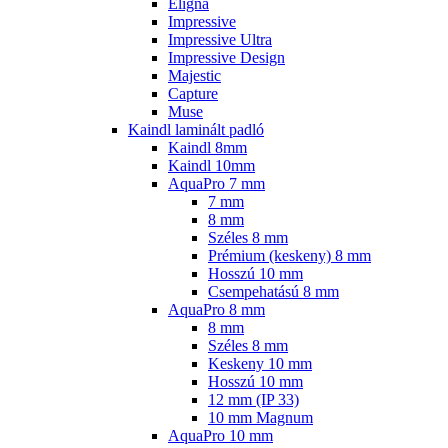
Eligna
Impressive
Impressive Ultra
Impressive Design
Majestic
Capture
Muse
Kaindl laminált padló
Kaindl 8mm
Kaindl 10mm
AquaPro 7 mm
7 mm
8 mm
Széles 8 mm
Prémium (keskeny) 8 mm
Hosszú 10 mm
Csempehatású 8 mm
AquaPro 8 mm
8 mm
Széles 8 mm
Keskeny 10 mm
Hosszú 10 mm
12 mm (IP 33)
10 mm Magnum
AquaPro 10 mm