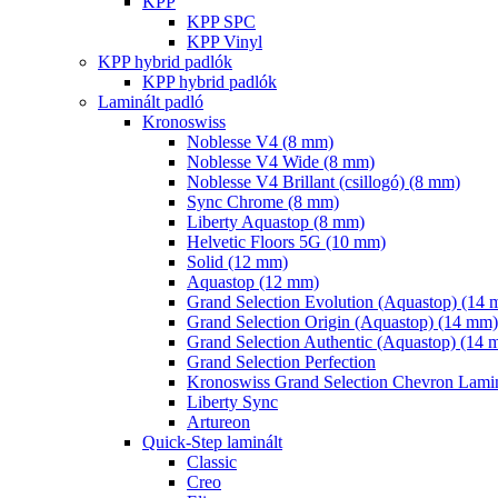
KPP
KPP SPC
KPP Vinyl
KPP hybrid padlók
KPP hybrid padlók
Laminált padló
Kronoswiss
Noblesse V4 (8 mm)
Noblesse V4 Wide (8 mm)
Noblesse V4 Brillant (csillogó) (8 mm)
Sync Chrome (8 mm)
Liberty Aquastop (8 mm)
Helvetic Floors 5G (10 mm)
Solid (12 mm)
Aquastop (12 mm)
Grand Selection Evolution (Aquastop) (14
Grand Selection Origin (Aquastop) (14 mm)
Grand Selection Authentic (Aquastop) (14 
Grand Selection Perfection
Kronoswiss Grand Selection Chevron Lamin
Liberty Sync
Artureon
Quick-Step laminált
Classic
Creo