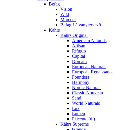
Befag
Vision
Wild
Moment
Befag Látványtervező
Kahrs
Kährs Original
American Naturals
Artisan
Rifugio
Capital
Domani
European Naturals
European Renaissance
Founders
Harmony
Nordic Naturals
Classic Nouveau
Sand
World Naturals
Lux
Lumen
Piacente (új)
Kährs Supreme
Grande