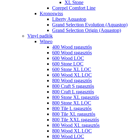
XL Stone
Corepel Comfort Line
Kronoswiss
Liberty Aquastop
Grand Selection Evolution (Aquastop)
Grand Selection Origin (Aquastop)
Vinyl padlók
Wineo
400 Wood ragasztós
600 Wood ragasztós
600 Wood LOC
600 Stone LOC
600 Stone XL LOC
600 Wood XL LOC
800 Wood ragasztós
800 Craft S ragasztós
800 Craft L ragasztós
800 Stone XL ragasztós
800 Stone XL LOC
800 Tile L ragasztós
800 Tile XL ragasztós
800 Tile XXL ragasztós
800 Wood XL ragasztós
800 Wood XL LOC
800 Wood LOC