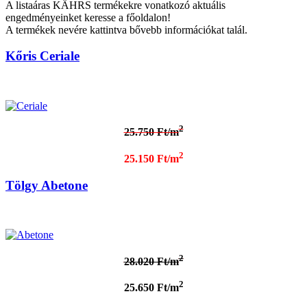
A listaáras KÄHRS termékekre vonatkozó aktuális
engedményeinket keresse a főoldalon!
A termékek nevére kattintva bővebb információkat talál.
Kőris Ceriale
2
25.750 Ft/m
2
25.150 Ft/m
Tölgy Abetone
2
28.020 Ft/m
2
25.650 Ft/m