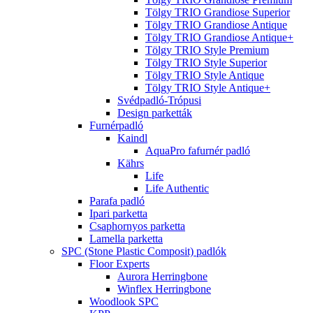
Tölgy TRIO Grandiose Superior
Tölgy TRIO Grandiose Antique
Tölgy TRIO Grandiose Antique+
Tölgy TRIO Style Premium
Tölgy TRIO Style Superior
Tölgy TRIO Style Antique
Tölgy TRIO Style Antique+
Svédpadló-Trópusi
Design parketták
Furnérpadló
Kaindl
AquaPro fafurnér padló
Kährs
Life
Life Authentic
Parafa padló
Ipari parketta
Csaphornyos parketta
Lamella parketta
SPC (Stone Plastic Composit) padlók
Floor Experts
Aurora Herringbone
Winflex Herringbone
Woodlook SPC