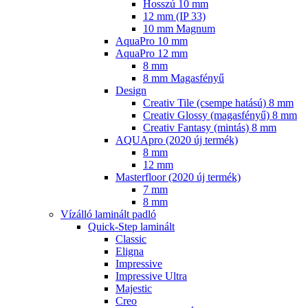
Hosszú 10 mm
12 mm (IP 33)
10 mm Magnum
AquaPro 10 mm
AquaPro 12 mm
8 mm
8 mm Magasfényű
Design
Creativ Tile (csempe hatású) 8 mm
Creativ Glossy (magasfényű) 8 mm
Creativ Fantasy (mintás) 8 mm
AQUApro (2020 új termék)
8 mm
12 mm
Masterfloor (2020 új termék)
7 mm
8 mm
Vízálló laminált padló
Quick-Step laminált
Classic
Eligna
Impressive
Impressive Ultra
Majestic
Creo