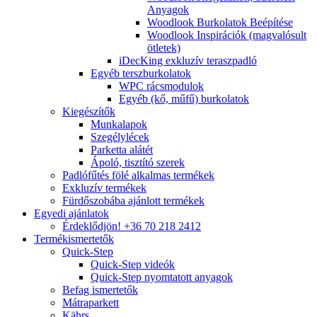
Anyagok
Woodlook Burkolatok Beépítése
Woodlook Inspirációk (magvalósult
ötletek)
iDecKing exkluzív teraszpadló
Egyéb terszburkolatok
WPC rácsmodulok
Egyéb (kő, műfű) burkolatok
Kiegészítők
Munkalapok
Szegélylécek
Parketta alátét
Ápoló, tisztító szerek
Padlófűtés fölé alkalmas termékek
Exkluzív termékek
Fürdőszobába ajánlott termékek
Egyedi ajánlatok
Érdeklődjön! +36 70 218 2412
Termékismertetők
Quick-Step
Quick-Step videók
Quick-Step nyomtatott anyagok
Befag ismertetők
Mátraparkett
Kährs