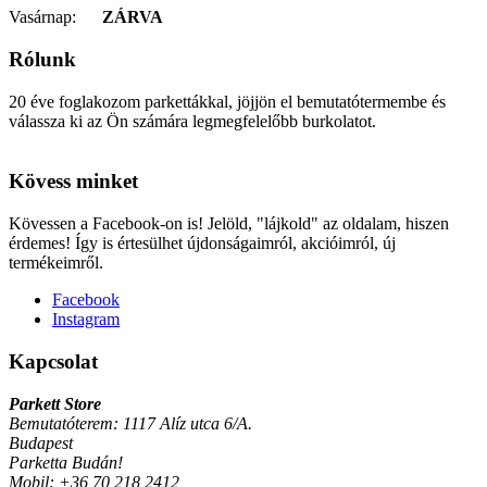
Vasárnap:
ZÁRVA
Rólunk
20 éve foglakozom parkettákkal, jöjjön el bemutatótermembe és
válassza ki az Ön számára legmegfelelőbb burkolatot.
cialis
cialis
coupon
cialis
Kövess minket
generic
cialis
dosage
generic
Kövessen a Facebook-on is! Jelöld, "lájkold" az oldalam, hiszen
cialis
cialis
érdemes! Így is értesülhet újdonságaimról, akcióimról, új
cost
cialis
termékeimről.
vs
viagra
cialis
Facebook
prices
cialis
Instagram
side
effects
cialis
Kapcsolat
coupons
cialis
30
Parkett Store
day
Bemutatóterem: 1117 Alíz utca 6/A.
sample
viagra
Budapest
vs
Parketta Budán!
cialis
cialis
Mobil:
+36 70 218 2412