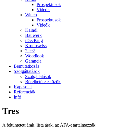
Prospektusok
Videók
Wineo
Prospektusok
Videók
Kaindl
Bauwerk
iDecKing
Kronoswiss
2tec2
Woodlook
Garancia
Bemutatkozás
Szolgáltatások
Szolgáltatások
Bérelhető eszközök
Kapcsolat
Referenciák
Infó
Tres
A feltüntetett árak, lista árak, az ÁFA-t tartalmazzák.