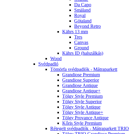
Da Capo
Smäland
Royal
Götaland
Beyond Retro
Kährs 13 mm
Tres
Canvas
Ground
Kährs ID (halszálkás)
Wood
Svédpadló
Tömörfa svédpadlók - Mátraparkett
Grandiose Premium
Grandiose Superior
Grandiose Antique
Grandiose Antique+
Tölgy Style Premium
Tölgy Style Superior
Tölgy Style Antique
Tölgy Style Antique+
Tölgy Provance Antique
Kőris Style Premium
Rétegelt svédpadlók - Mátraparkett TRIO
Tölgy TRIO Grandiose Premium