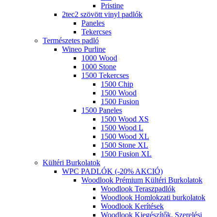
Pristine
2tec2 szövött vinyl padlók
Paneles
Tekercses
Természetes padló
Wineo Purline
1000 Wood
1000 Stone
1500 Tekercses
1500 Chip
1500 Wood
1500 Fusion
1500 Paneles
1500 Wood XS
1500 Wood L
1500 Wood XL
1500 Stone XL
1500 Fusion XL
Kültéri Burkolatok
WPC PADLÓK (-20% AKCIÓ)
Woodlook Prémium Kültéri Burkolatok
Woodlook Teraszpadlók
Woodlook Homlokzati burkolatok
Woodlook Kerítések
Woodlook Kiegészítők, Szerelési