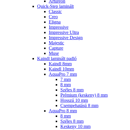
Artureon
Quick-Step laminált
Classic
Creo
Eligna
Impressive
Impressive Ultra
Impressive Design
Majestic
Capture
Muse
Kaindl laminált padló
Kaindl 8mm
Kaindl 10mm
AquaPro 7 mm
7 mm
8 mm
Széles 8 mm
Prémium (keskeny) 8 mm
Hosszú 10 mm
Csempehatású 8 mm
AquaPro 8 mm
8 mm
Széles 8 mm
Keskeny 10 mm