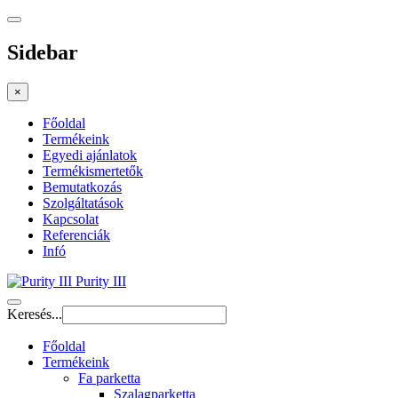
Sidebar
×
Főoldal
Termékeink
Egyedi ajánlatok
Termékismertetők
Bemutatkozás
Szolgáltatások
Kapcsolat
Referenciák
Infó
Purity III
Keresés...
Főoldal
Termékeink
Fa parketta
Szalagparketta