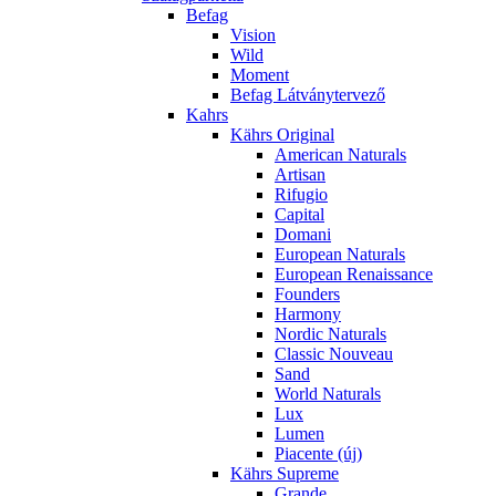
Befag
Vision
Wild
Moment
Befag Látványtervező
Kahrs
Kährs Original
American Naturals
Artisan
Rifugio
Capital
Domani
European Naturals
European Renaissance
Founders
Harmony
Nordic Naturals
Classic Nouveau
Sand
World Naturals
Lux
Lumen
Piacente (új)
Kährs Supreme
Grande