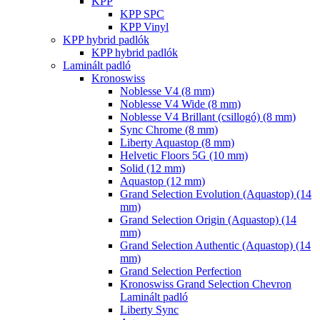
KPP
KPP SPC
KPP Vinyl
KPP hybrid padlók
KPP hybrid padlók
Laminált padló
Kronoswiss
Noblesse V4 (8 mm)
Noblesse V4 Wide (8 mm)
Noblesse V4 Brillant (csillogó) (8 mm)
Sync Chrome (8 mm)
Liberty Aquastop (8 mm)
Helvetic Floors 5G (10 mm)
Solid (12 mm)
Aquastop (12 mm)
Grand Selection Evolution (Aquastop) (14
mm)
Grand Selection Origin (Aquastop) (14
mm)
Grand Selection Authentic (Aquastop) (14
mm)
Grand Selection Perfection
Kronoswiss Grand Selection Chevron
Laminált padló
Liberty Sync