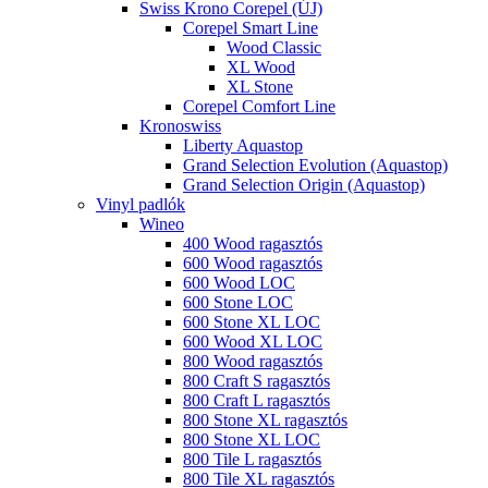
Swiss Krono Corepel (ÚJ)
Corepel Smart Line
Wood Classic
XL Wood
XL Stone
Corepel Comfort Line
Kronoswiss
Liberty Aquastop
Grand Selection Evolution (Aquastop)
Grand Selection Origin (Aquastop)
Vinyl padlók
Wineo
400 Wood ragasztós
600 Wood ragasztós
600 Wood LOC
600 Stone LOC
600 Stone XL LOC
600 Wood XL LOC
800 Wood ragasztós
800 Craft S ragasztós
800 Craft L ragasztós
800 Stone XL ragasztós
800 Stone XL LOC
800 Tile L ragasztós
800 Tile XL ragasztós